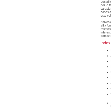
Los afij
por lo t
caracter
bases a
este vo
Affixes
affix fo
restrict
interes
from se
Índex 