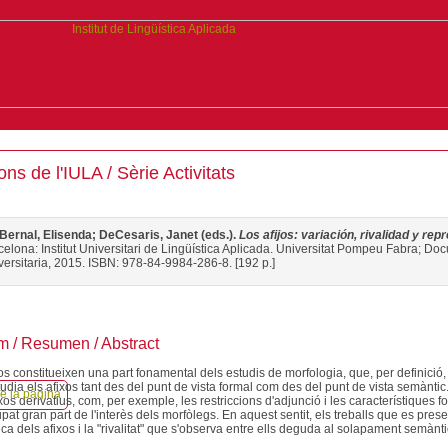
ons de l'IULA / Sèrie Activitats
Bernal, Elisenda; DeCesaris, Janet (eds.).
Los afijos: variación, rivalidad y rep
celona: Institut Universitari de Lingüística Aplicada. Universitat Pompeu Fabra; D
versitaria, 2015. ISBN: 978-84-9984-286-8. [192 p.]
 / Resumen / Abstract
os constitueixen una part fonamental dels estudis de morfologia, que, per definició, 
tudia els afixos tant des del punt de vista formal com des del punt de vista semàntic
xos derivatius, com, per exemple, les restriccions d'adjunció i les característiques 
pat gran part de l'interès dels morfòlegs. En aquest sentit, els treballs que es pre
a dels afixos i la "rivalitat" que s'observa entre ells deguda al solapament semànti