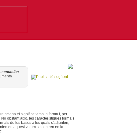
resentación
ocumenta
relaciona el significat amb la forma i, per
. No obstant això, les característiques formals
formals de les bases a les quals s'adjunten,
senten en aquest volum se centren en la
c.