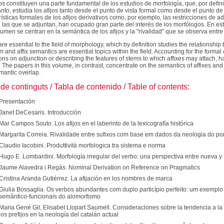
os constituyen una parte fundamental de los estudios de morfología, que, por definic
anto, estudia los afijos tanto desde el punto de vista formal como desde el punto de
ísticas formales de los afijos derivativos como, por ejemplo, las restricciones de ad
 las que se adjuntan, han ocupado gran parte del interés de los morfólogos. En est
lumen se centran en la semántica de los afijos y la "rivalidad" que se observa entr
 are essential to the field of morphology, which by definition studies the relations
rm and affix semantics are essential topics within the field. Accounting for the formal 
ions on adjunction or describing the features of stems to which affixes may attach, 
t. The papers in this volume, in contrast, concentrate on the semantics of affixes a
mantic overlap.
de continguts / Tabla de contenido / Table of contents:
Presentación
Janet DeCesaris. Introducción
Mar Campos Souto. Los afijos en el laberinto de la lexicografía histórica
Margarita Correia. Rivalidade entre sufixos com base em dados da neologia do po
Claudio Iacobini. Produttività morfologica tra sistema e norma
Hugo E. Lombardini. Morfología irregular del verbo: una perspectiva entre nueva 
Jaume Alavedra i Regàs. Nominal Derivation on Reference on Pragmatics
Cristina Aranda Gutiérrez. La afijación en los nombres de marca
Giulia Bossaglia. Os verbos abundantes com duplo particípio perfeito: um exempl
semântico-funcionais do alomorfismo
Maria Gené Gil, Elisabet Llopart Saumell. Consideraciones sobre la tendencia a la
los prefijos en la neología del catalán actual