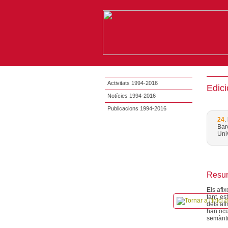
Activitats 1994-2016
Edici
Notícies 1994-2016
Publicacions 1994-2016
24
.
Bar
Uni
Resum
Els afix
tant, es
dels afi
han ocu
semàntic