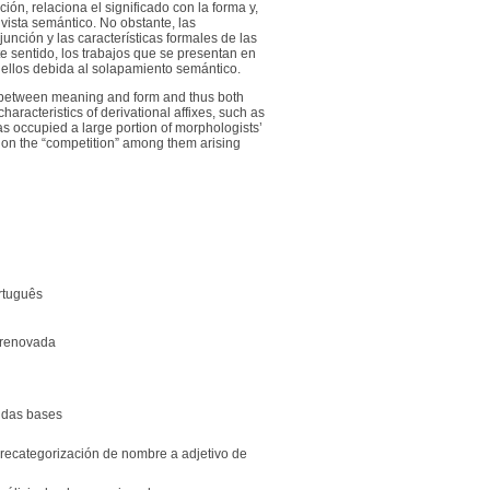
ión, relaciona el significado con la forma y,
 vista semántico. No obstante, las
junción y las características formales de las
e sentido, los trabajos que se presentan en
e ellos debida al solapamiento semántico.
hip between meaning and form and thus both
characteristics of derivational affixes, such as
has occupied a large portion of morphologists’
nd on the “competition” among them arising
rtuguês
y renovada
o das bases
 recategorización de nombre a adjetivo de