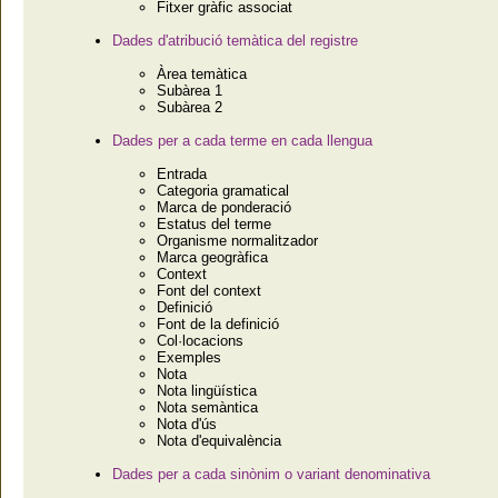
Fitxer gràfic associat
Dades d'atribució temàtica del registre
Àrea temàtica
Subàrea 1
Subàrea 2
Dades per a cada terme en cada llengua
Entrada
Categoria gramatical
Marca de ponderació
Estatus del terme
Organisme normalitzador
Marca geogràfica
Context
Font del context
Definició
Font de la definició
Col·locacions
Exemples
Nota
Nota lingüística
Nota semàntica
Nota d'ús
Nota d'equivalència
Dades per a cada sinònim o variant denominativa