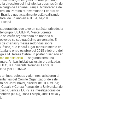
 la dirección del Instituto. La descripción del
a cargo de Fabiana França, bibliotecaria de
eral da Paraiba / Universidade Federal de
rasil, y que actualmente está realizando
oral de un año en el IULA, bajo la
 Estopà.
nauguración, que tuvo un carácter privado, la
 del grupo IULATERM, Mercè Lorente,
ue se están organizando en honor a M.
tivo de su septuagésimo aniversario. El
lo de charlas y mesas redondas sobre
 y léxico, que tendrá lugar mensualmente en
 Catalans entre octubre del 2015 y febrero del
egó a M. Teresa Cabré un póster diseñado en
ma de este ciclo
. El segundo será una
naje. Ambas iniciativas están organizadas
l IEC, la Universitat Pompeu Fabra, la
elona y el TERMCAT.
 amigos, colegas y alumnos, asistieron al
entantes del Comité Organizador de este
 por Jordi Bover, director del TERMCAT;
d Casals y Conxa Planas de la Universitat de
Josep Cuenca (IEC) y las investigadoras de
ech (UOC), Rosa Estopà, Judit Freixa y
).