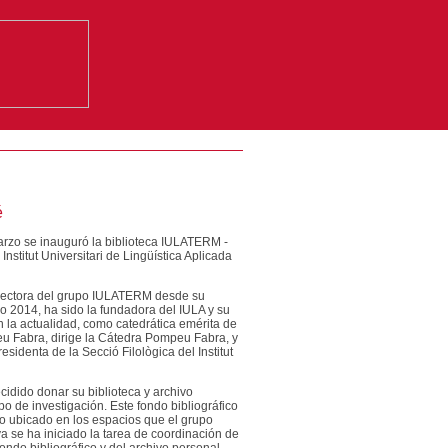
é
arzo se inauguró la biblioteca IULATERM -
nstitut Universitari de Lingüística Aplicada
irectora del grupo IULATERM desde su
o 2014, ha sido la fundadora del IULA y su
n la actualidad, como catedrática emérita de
eu Fabra, dirige la Cátedra Pompeu Fabra, y
esidenta de la Secció Filològica del Institut
idido donar su biblioteca y archivo
o de investigación. Este fondo bibliográfico
o ubicado en los espacios que el grupo
a se ha iniciado la tarea de coordinación de
fondo bibliográfico y del archivo personal,