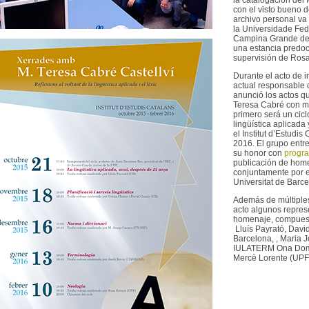
con el visto bueno de
archivo personal va 
la Universidade Fed
Campina Grande de B
una estancia predoct
supervisión de Rosa
Durante el acto de i
actual responsable
anunció los actos q
Teresa Cabré con mo
primero será un cic
lingüística aplicada
el Institut d’Estudis
2016. El grupo entr
su honor con
progra
publicación de home
conjuntamente por e
Universitat de Barc
Además de múltiples
acto algunos repres
homenaje, compuesto
Lluís Payrató, Davi
Barcelona, , Maria 
IULATERM Ona Domèn
Mercè Lorente (UPF