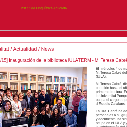
litat / Actualidad / News
3/15] Inauguración de la biblioteca IULATERM - M. Teresa Cabr
El miércoles 4 de m
M. Teresa Cabré del I
(IULA).
M. Teresa Cabré, d
creación hasta el añ
primera directora. E
la Universitat Pomp
ocupa el cargo de pr
d’Estudis Catalans.
La Dra. Cabré ha dec
personales a su grup
y documental ha sid
ocupa en el IULA y y
la catalogación del 