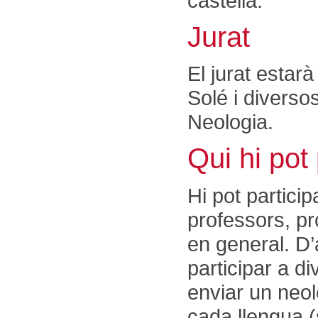
castellà.
Jurat
El jurat estar
Solé i divers
Neologia.
Qui hi pot 
Hi pot partici
professors, pro
en general. D’a
participar a 
enviar un neo
cada llengua 