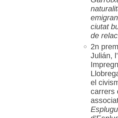
naturali
emigrant
ciutat b
de relac
2n prem
Julián, 
Impregn
Llobrega
el civis
carrers d
associat
Esplugue