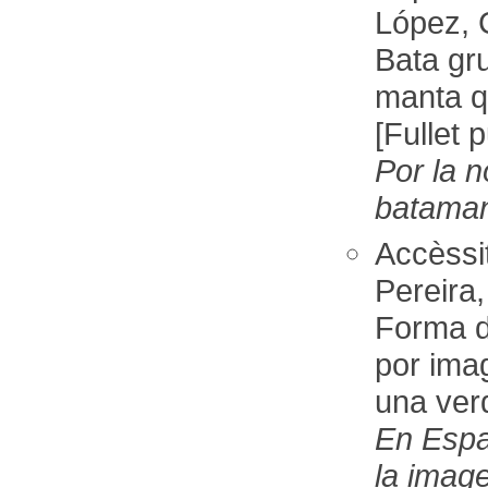
López, 
Bata gr
manta qu
[Fullet p
Por la n
bataman
Accèssi
Pereira,
Forma d
por ima
una ver
En Espa
la imag