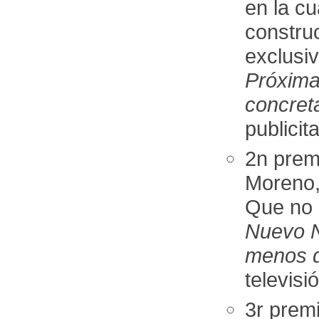
en la cu
construc
exclusiv
Próxima 
concreta
publicit
2n prem
Moreno,
Que no c
Nuevo N
menos d
televisi
3r prem