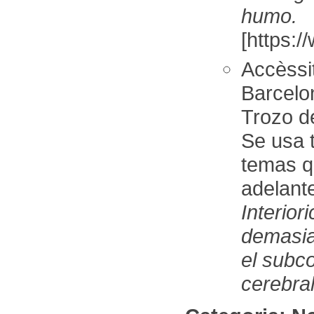
humo.
[https:/
Accèssi
Barcelo
Trozo de
Se usa 
temas q
adelant
Interior
demasia
el subc
cerebral