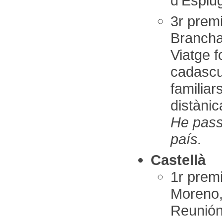
d’Esplu
3r pre
Brancha
Viatge 
cadascun
familia
distànic
He passa
país.
Castellà
1r prem
Moreno,
Reunión 