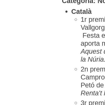
Categoria: 
Català
1r pre
Vallgorg
Festa e
aporta m
Aquest d
la Núria
2n prem
Campro
Petó de 
Renta't 
3r pre