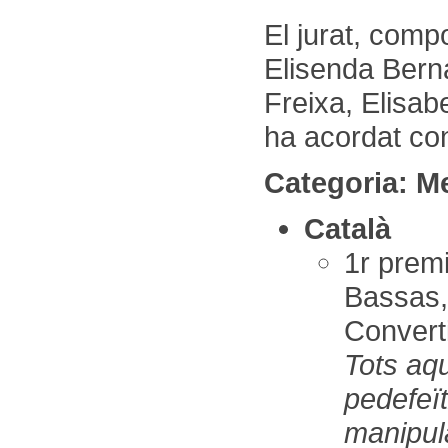
El jurat, comp
Elisenda Bern
Freixa, Elisab
ha acordat co
Categoria: 
Català
1r pre
Bassas,
Convert
Tots aq
pedefeï
manipul