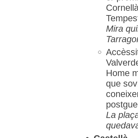
Cornellà
Tempest
Mira qu
Tarragon
Accèss
Valverde
Home me
que sovi
coneixe
postgue
La plaça
quedava 