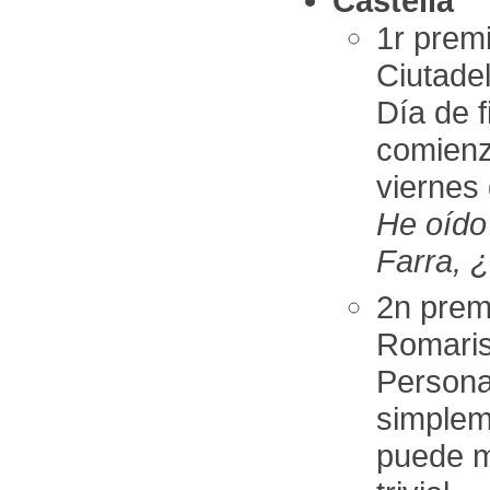
Castellà
1r pre
Ciutade
Día de f
comienz
viernes
He oído
Farra, 
2n prem
Romaris
Persona
simplem
puede m