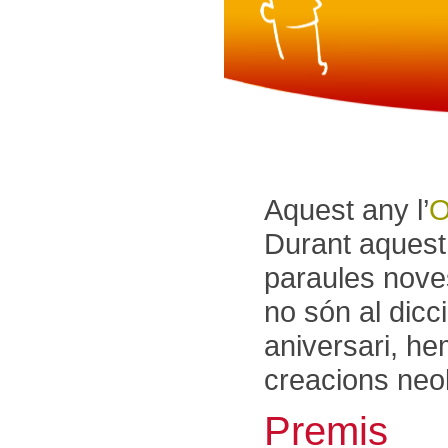
Aquest any l’
O
Durant aquest 
paraules noves
no són al dicc
aniversari, he
creacions neo
Premis