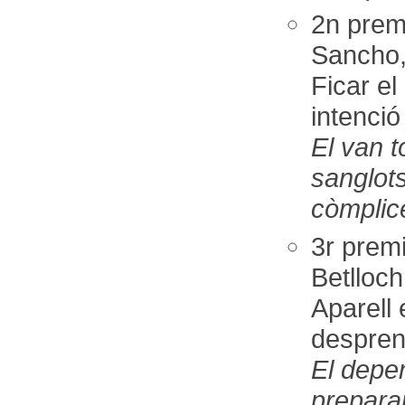
2n prem
Sancho,
Ficar el
intenció
El van t
sanglot
còmplic
3r pre
Betlloc
Aparell 
desprend
El depen
preparar