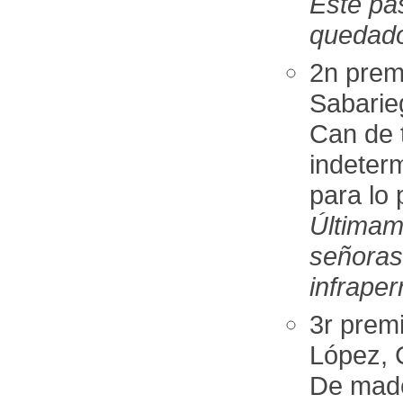
Este pa
quedado
2n pre
Sabarie
Can de 
indeter
para lo
Últimam
señora
infraper
3r pre
López, 
De mad