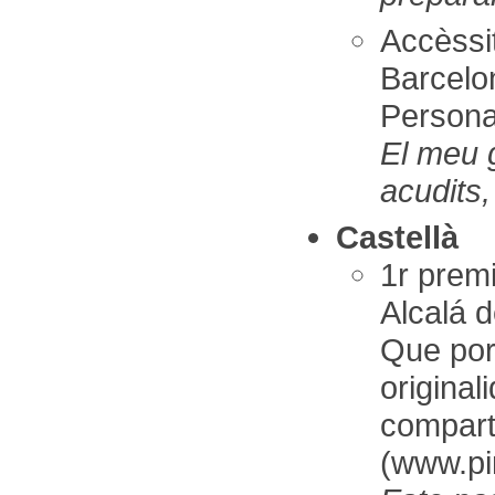
Accèss
Barcelo
Persona 
El meu 
acudits,
Castellà
1r prem
Alcalá 
Que por
original
comparti
(www.pi