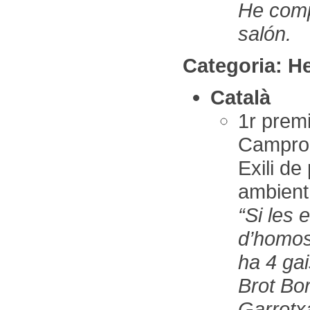
He comp
salón.
Categoria: H
Català
1r pre
Campro
Exili d
ambient
“Si les 
d’homos
ha 4 gai
Brot Bor
Garrotx