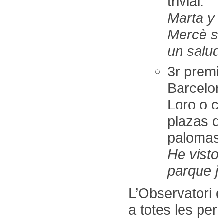
trivial.
Marta y
Mercè s
un salu
3r pre
Barcelo
Loro o c
plazas d
palomas
He vist
parque 
L’Observatori 
a totes les pe